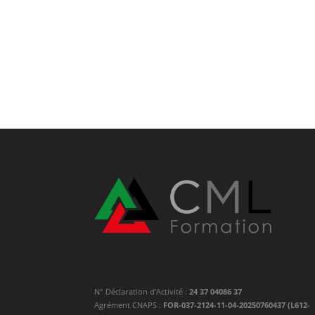
N° Déclaration d’Activité :
24 37 04086 37
Agrément CNAPS :
FOR-037-2124-11-04-20250760437 (L612-