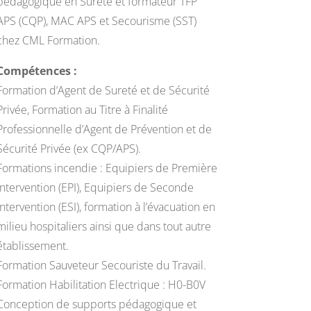
pédagogique en Sûreté et formateur TFP
APS (CQP), MAC APS et Secourisme (SST)
chez CML Formation.
Compétences :
Formation d’Agent de Sureté et de Sécurité
Privée, Formation au Titre à Finalité
Professionnelle d’Agent de Prévention et de
Sécurité Privée (ex CQP/APS).
Formations incendie : Equipiers de Première
Intervention (EPI), Equipiers de Seconde
Intervention (ESI), formation à l’évacuation en
milieu hospitaliers ainsi que dans tout autre
établissement.
Formation Sauveteur Secouriste du Travail.
Formation Habilitation Electrique : H0-B0V
Conception de supports pédagogique et