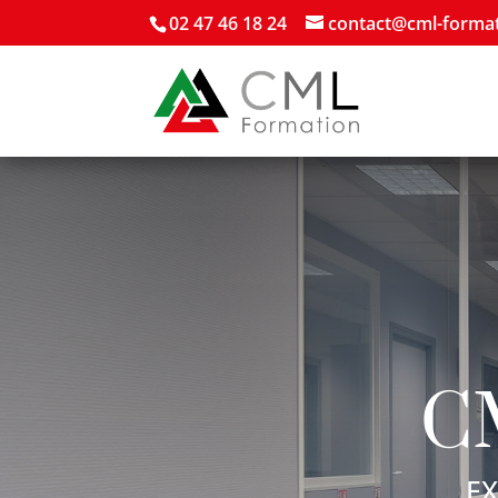
02 47 46 18 24
contact@cml-format
C
EX