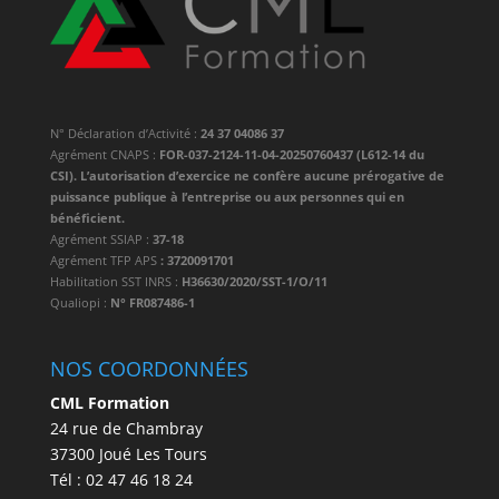
N° Déclaration d’Activité :
24 37 04086 37
Agrément CNAPS :
FOR-037-2124-11-04-20250760437 (L612-14 du
CSI). L’autorisation d’exercice ne confère aucune prérogative de
puissance publique à l’entreprise ou aux personnes qui en
bénéficient.
Agrément SSIAP :
37-18
Agrément TFP APS
: 3720091701
Habilitation SST INRS :
H36630/2020/SST-1/O/11
Qualiopi :
N° FR087486-1
NOS COORDONNÉES
CML Formation
24 rue de Chambray
37300 Joué Les Tours
Tél : 02 47 46 18 24