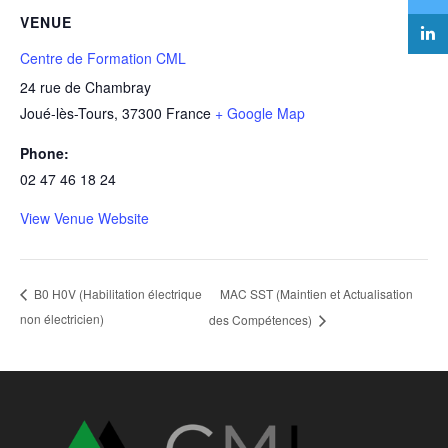
VENUE
Centre de Formation CML
24 rue de Chambray
Joué-lès-Tours
,
37300
France
+ Google Map
Phone:
02 47 46 18 24
View Venue Website
MAC SST (Maintien et Actualisation
B0 H0V (Habilitation électrique
non électricien)
des Compétences)