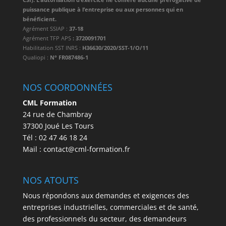
puissance publique à l’entreprise ou aux personnes qui en
bénéficient.
Agrément SSIAP :
37-18
Agrément TFP APS
: 3720091701
Habilitation SST INRS :
H36630/2020/SST-1/O/11
Qualiopi :
N° FR087486-1
NOS COORDONNÉES
CML Formation
24 rue de Chambray
37300 Joué Les Tours
Tél : 02 47 46 18 24
Mail : contact@cml-formation.fr
NOS ATOUTS
Nous répondons aux demandes et exigences des
entreprises industrielles, commerciales et de santé,
des professionnels du secteur, des demandeurs