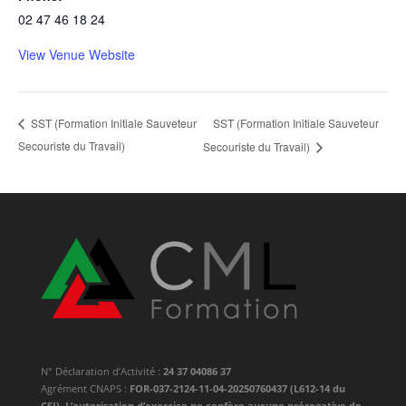
02 47 46 18 24
View Venue Website
SST (Formation Initiale Sauveteur
SST (Formation Initiale Sauveteur
Secouriste du Travail)
Secouriste du Travail)
N° Déclaration d’Activité :
24 37 04086 37
Agrément CNAPS :
FOR-037-2124-11-04-20250760437 (L612-14 du
CSI). L’autorisation d’exercice ne confère aucune prérogative de