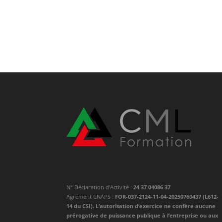
N° Déclaration d’Activité :
24 37 04086 37
Agrément CNAPS :
FOR-037-2124-11-04-20250760437 (L612-
14 du CSI). L’autorisation d’exercice ne confère aucune
prérogative de puissance publique à l’entreprise ou aux