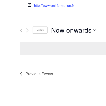
http://www.cml-formation.fr
Now onwards
Today
Select
date.
Previous
Events