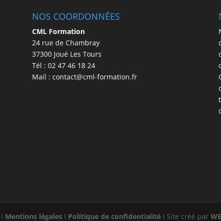
NOS COORDONNÉES
CML Formation
24 rue de Chambray
37300 Joué Les Tours
Tél : 02 47 46 18 24
Mail : contact@cml-formation.fr
 I
Mentions légales
I
Politique de confidentialité
I Site créé par
WE