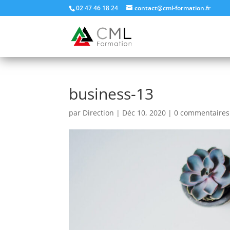
02 47 46 18 24
contact@cml-formation.fr
business-13
par
Direction
|
Déc 10, 2020
|
0 commentaires