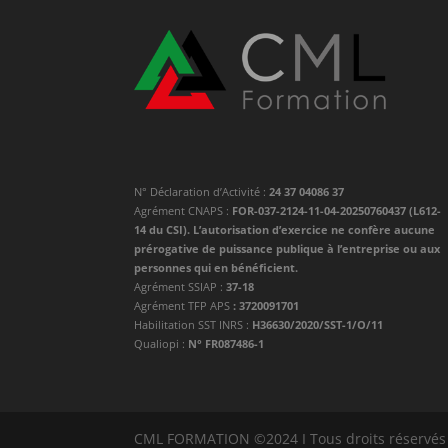
N° Déclaration d’Activité :
24 37 04086 37
Agrément CNAPS :
FOR-037-2124-11-04-20250760437 (L612-
14 du CSI). L’autorisation d’exercice ne confère aucune
prérogative de puissance publique à l’entreprise ou aux
personnes qui en bénéficient.
Agrément SSIAP :
37-18
Agrément TFP APS
: 3720091701
Habilitation SST INRS :
H36630/2020/SST-1/O/11
Qualiopi :
N° FR087486-1
CML FORMATION ©2024 I Tous droits réservés