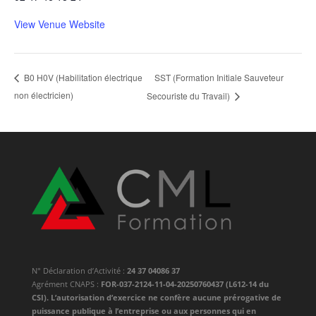
View Venue Website
SST (Formation Initiale Sauveteur
B0 H0V (Habilitation électrique
non électricien)
Secouriste du Travail)
N° Déclaration d’Activité :
24 37 04086 37
Agrément CNAPS :
FOR-037-2124-11-04-20250760437 (L612-14 du
CSI). L’autorisation d’exercice ne confère aucune prérogative de
puissance publique à l’entreprise ou aux personnes qui en