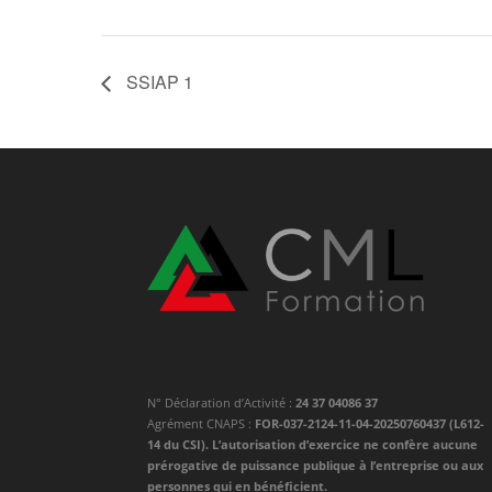
SSIAP 1
N° Déclaration d’Activité :
24 37 04086 37
Agrément CNAPS :
FOR-037-2124-11-04-20250760437 (L612-
14 du CSI). L’autorisation d’exercice ne confère aucune
prérogative de puissance publique à l’entreprise ou aux
personnes qui en bénéficient.