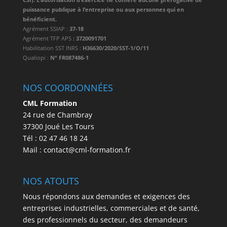
puissance publique à l’entreprise ou aux personnes qui en
bénéficient.
Agrément SSIAP :
37-18
Agrément TFP APS
: 3720091701
Habilitation SST INRS :
H36630/2020/SST-1/O/11
Qualiopi :
N° FR087486-1
NOS COORDONNÉES
CML Formation
24 rue de Chambray
37300 Joué Les Tours
Tél : 02 47 46 18 24
Mail : contact@cml-formation.fr
NOS ATOUTS
Nous répondons aux demandes et exigences des
entreprises industrielles, commerciales et de santé,
des professionnels du secteur, des demandeurs