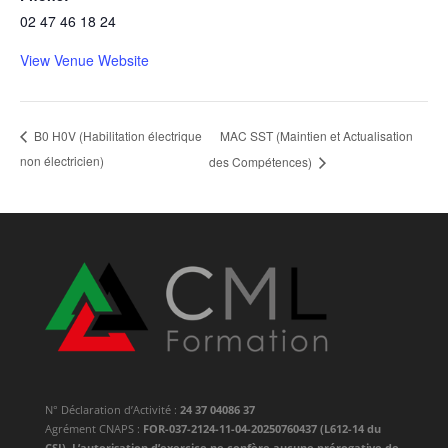
02 47 46 18 24
View Venue Website
MAC SST (Maintien et Actualisation
B0 H0V (Habilitation électrique
non électricien)
des Compétences)
N° Déclaration d’Activité :
24 37 04086 37
Agrément CNAPS :
FOR-037-2124-11-04-20250760437 (L612-14 du
CSI). L’autorisation d’exercice ne confère aucune prérogative de