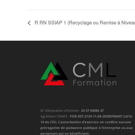
R RN SSIAP 1 (Recyclage ou Remise à Nivea
N° Déclaration d’Activité :
24 37 04086 37
Agrément CNAPS :
FOR-037-2124-11-04-20250760437 (L612-
14 du CSI). L’autorisation d’exercice ne confère aucune
prérogative de puissance publique à l’entreprise ou aux
personnes qui en bénéficient.