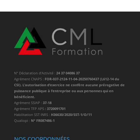
N° Déclaration d’Activité :
24 37 04086 37
Agrément CNAPS :
FOR-037-2124-11-04-20250760437 (L612-14 du
CSI). L’autorisation d’exercice ne confère aucune prérogative de
puissance publique à l’entreprise ou aux personnes qui en
bénéficient.
Agrément SSIAP :
37-18
Agrément TFP APS
: 3720091701
Habilitation SST INRS :
H36630/2020/SST-1/O/11
Qualiopi :
N° FR087486-1
NOS COORDONNÉES