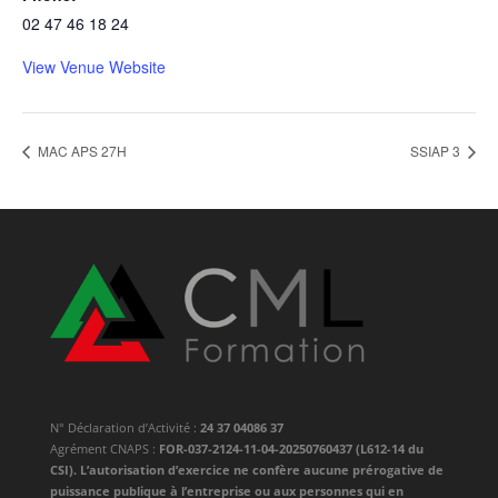
02 47 46 18 24
View Venue Website
MAC APS 27H
SSIAP 3
N° Déclaration d’Activité :
24 37 04086 37
Agrément CNAPS :
FOR-037-2124-11-04-20250760437 (L612-14 du
CSI). L’autorisation d’exercice ne confère aucune prérogative de
puissance publique à l’entreprise ou aux personnes qui en