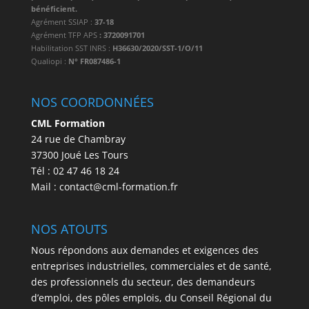
bénéficient.
Agrément SSIAP :
37-18
Agrément TFP APS
: 3720091701
Habilitation SST INRS :
H36630/2020/SST-1/O/11
Qualiopi :
N° FR087486-1
NOS COORDONNÉES
CML Formation
24 rue de Chambray
37300 Joué Les Tours
Tél : 02 47 46 18 24
Mail : contact@cml-formation.fr
NOS ATOUTS
Nous répondons aux demandes et exigences des
entreprises industrielles, commerciales et de santé,
des professionnels du secteur, des demandeurs
d’emploi, des pôles emplois, du Conseil Régional du