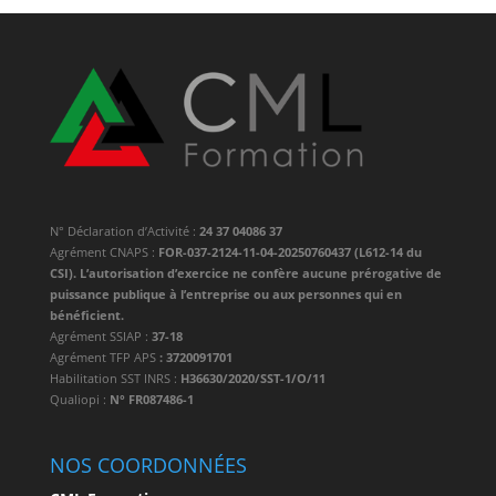
N° Déclaration d’Activité :
24 37 04086 37
Agrément CNAPS :
FOR-037-2124-11-04-20250760437 (L612-14 du
CSI). L’autorisation d’exercice ne confère aucune prérogative de
puissance publique à l’entreprise ou aux personnes qui en
bénéficient.
Agrément SSIAP :
37-18
Agrément TFP APS
: 3720091701
Habilitation SST INRS :
H36630/2020/SST-1/O/11
Qualiopi :
N° FR087486-1
NOS COORDONNÉES