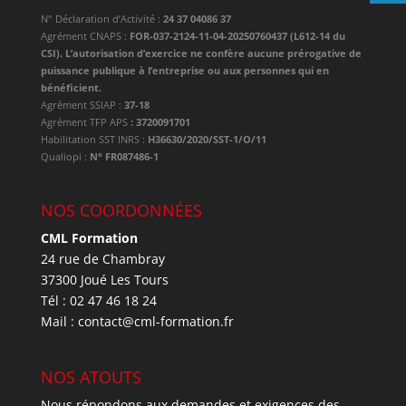
N° Déclaration d’Activité :
24 37 04086 37
Agrément CNAPS :
FOR-037-2124-11-04-20250760437 (L612-14 du
CSI). L’autorisation d’exercice ne confère aucune prérogative de
puissance publique à l’entreprise ou aux personnes qui en
bénéficient.
Agrément SSIAP :
37-18
Agrément TFP APS
: 3720091701
Habilitation SST INRS :
H36630/2020/SST-1/O/11
Qualiopi :
N° FR087486-1
NOS COORDONNÉES
CML Formation
24 rue de Chambray
37300 Joué Les Tours
Tél : 02 47 46 18 24
Mail : contact@cml-formation.fr
NOS ATOUTS
Nous répondons aux demandes et exigences des