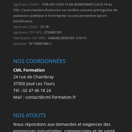
Agrément CNAPS :
FOR-037-2124-11-04-20250760437 (L612-14 du
CSI). L’autorisation d’exercice ne confère aucune prérogative de
puissance publique à l’entreprise ou aux personnes qui en
bénéficient.
Agrément SSIAP :
37-18
Agrément TFP APS
: 3720091701
Habilitation SST INRS :
H36630/2020/SST-1/O/11
Qualiopi :
N° FR087486-1
NOS COORDONNÉES
CML Formation
24 rue de Chambray
37300 Joué Les Tours
Tél : 02 47 46 18 24
Mail : contact@cml-formation.fr
NOS ATOUTS
Nous répondons aux demandes et exigences des
entreprises industrielles, commerciales et de santé,