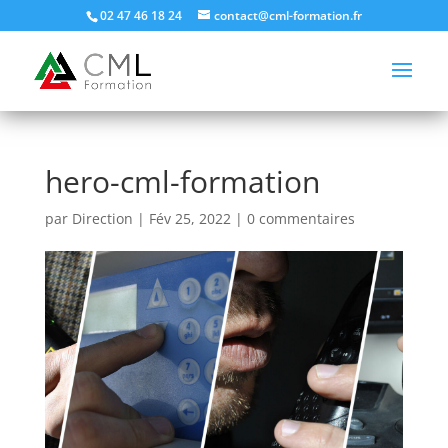
02 47 46 18 24
contact@cml-formation.fr
hero-cml-formation
par
Direction
|
Fév 25, 2022
|
0 commentaires