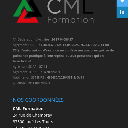
N° Déclaration d’Activité :
24 37 04086 37
Agrément CNAPS :
FOR-037-2124-11-04-20250760437 (L612-14 du
CSI). L’autorisation d’exercice ne confère aucune prérogative de
puissance publique à l’entreprise ou aux personnes qui en
bénéficient.
Agrément SSIAP :
37-18
Agrément TFP APS
: 3720091701
Habilitation SST INRS :
H36630/2020/SST-1/O/11
Qualiopi :
N° FR087486-1
NOS COORDONNÉES
CML Formation
24 rue de Chambray
37300 Joué Les Tours