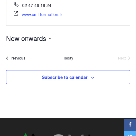
02 47 46 18 24
www.cml-formation.fr
Now onwards
Select
date.
Events
Previous
Today
Next
Events
Subscribe to calendar