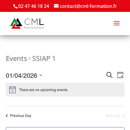
02 47 46 18 24
contact@cml-formation.fr
Events
SSIAP 1
Events
Eve
01/04/2026
Search
Day
Vie
Search
Select
Nav
and
date.
There are no upcoming events.
Views
Naviga
Previous Day
Next Day