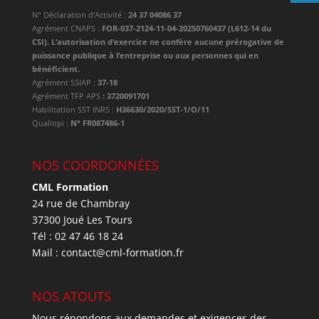
N° Déclaration d’Activité :
24 37 04086 37
Agrément CNAPS :
FOR-037-2124-11-04-20250760437 (L612-14 du
CSI). L’autorisation d’exercice ne confère aucune prérogative de
puissance publique à l’entreprise ou aux personnes qui en
bénéficient.
Agrément SSIAP :
37-18
Agrément TFP APS
: 3720091701
Habilitation SST INRS :
H36630/2020/SST-1/O/11
Qualiopi :
N° FR087486-1
NOS COORDONNÉES
CML Formation
24 rue de Chambray
37300 Joué Les Tours
Tél : 02 47 46 18 24
Mail : contact@cml-formation.fr
NOS ATOUTS
Nous répondons aux demandes et exigences des